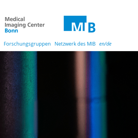
Forschungsgruppen
Netzwerk des MIB
en/de