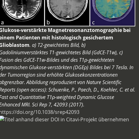
Glukose-verstärkte Magnetresonanztomographie bei
einem Patienten mit histologisch gesichertem
Glioblastom
. a) T2-gewichtetes Bild, b)
Gadoliniumverstärktes T1-gewichtetes Bild (GdCE-T1w), c)
Fusion des GdCE-T1w-Bildes und des T1ρ-gewichteten
dynamischen Glukose-verstärkten (DGEρ) Bildes bei 7 Tesla. In
der Tumorregion sind erhöhte Glukosekonzentrationen
abgrenzbar. Abbildung reproduziert von Nature Scientific
Reports (open access): Schuenke, P., Paech, D., Koehler, C. et al.
Fast and Quantitative T1ρ-weighted Dynamic Glucose
Enhanced MRI. Sci Rep 7, 42093 (2017).
https://doi.org/10.1038/srep42093