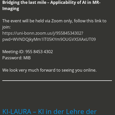
Bridging the last mile – Applicability of AI in MR-
Imaging
The event will be held via Zoom only, follow this link to
join:
https://uni-bonn.zoom.us/j/95584534302?
pwd=WVNDQjkyMm1lT05KYm9OUGVXSXAxUT09
Meeting-ID: 955 8453 4302
Password: MIB
We look very much forward to seeing you online.
KI-LAURA – KI in der Lehre der