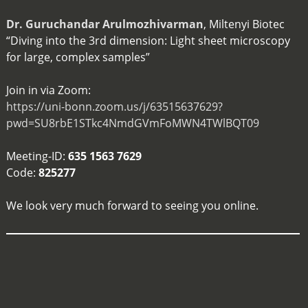
Dr. Guruchandar Arulmozhivarman
, Miltenyi Biotec
“Diving into the 3rd dimension: Light sheet microscopy
for large, complex samples”
Join in via Zoom:
https://uni-bonn.zoom.us/j/63515637629?
pwd=SU8rbE1STkc4NmdGVmFoMWN4TWlBQT09
Meeting-ID:
635 1563 7629
Code:
825277
We look very much forward to seeing you online.